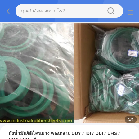
3
/
4
ถังน้ำมันซิลิโคนยาง washers OUY / IDI / ODI / UHS /