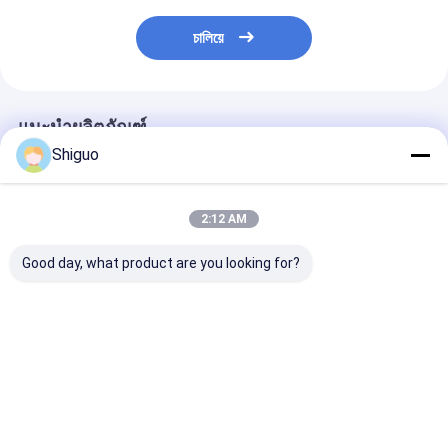
চালিয়ে
แนะนำผลิตภัณฑ์
Shiguo
2:12 AM
Good day, what product are you looking for?
100% ซิลิโคนบริเวณ
NBR FKM PTFE V การ
แหวนรองซิลิโค
บริสุทธิ์ อุณหภูมิสูง
บรรจุ การบรรจุเชฟรอน
อาหารขนาดที่ก
ทนทานอาหาร ไม่มีกลิ่น
สําหรับการประปา
เองและปะเก็นโฟ
ซิลิโคน
อุตสาหกรรมความดันสูง
โคนชนิดเซลล์ปิ
ราคาดีที่สุด
ราคาดีที่สุด
ราคาดีที่ส