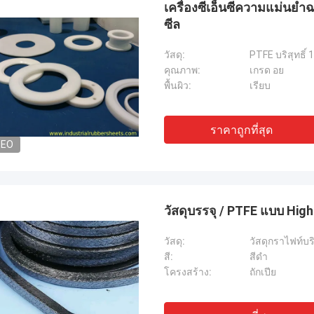
เครื่องซีเอ็นซีความแม่น
ซีล
วัสดุ:
PTFE บริสุทธิ์
คุณภาพ:
เกรด อย
พื้นผิว:
เรียบ
ราคาถูกที่สุด
DEO
วัสดุบรรจุ / PTFE แบบ Hi
วัสดุ:
วัสดุกราไฟท์บริส
สี:
สีดำ
โครงสร้าง:
ถักเปีย