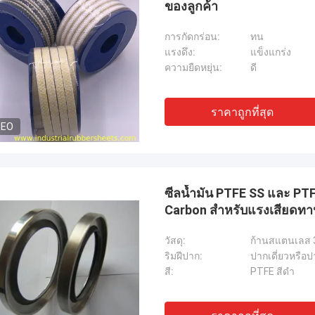
ของลูกค้า
การกัดกร่อน:
ทน
แรงดึง:
แข็งแกร่ง
ความยืดหยุ่น:
ดี
ราคาถูกที่สุด
DEO
ซีลน้ำมัน PTFE SS และ PT
Carbon สำหรับแรงเสียดทาน
วัสดุ:
ก้านสแตนเลส 
ริมฝีปาก:
ปากเดี่ยวหรือปา
สี:
PTFE สีดำ