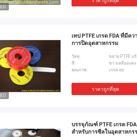
ราคาถูกที่สุด
DEO
เทป PTFE เกรด FDA ที่มีคว
การปิดอุตสาหกรรม
วัสดุ:
ขยาย PTFE บริส
สี:
ขาวเหลืองแดง
คุณภาพ:
เกรด อย
ราคาถูกที่สุด
DEO
บรรจุภัณฑ์ PTFE เกรด FDA
สำหรับการซีลในอุตสาหกรรม