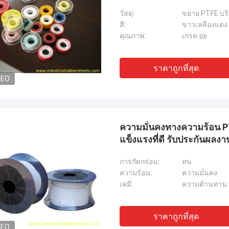
วัสดุ:
ขยาย PTFE บริส
สี:
ขาวเหลืองแดง
คุณภาพ:
เกรด อย
ราคาถูกที่สุด
DEO
ความมั่นคงทางความร้อน P
แข็งแรงที่ดี รับประกันผล
การกัดกร่อน:
ทน
ความร้อน:
ความมั่นคง
เคมี:
ความต้านทาน
ราคาถูกที่สุด
DEO