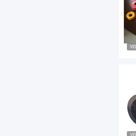
VI
VI