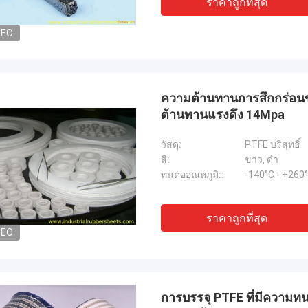
ราคาถูกที่สุด
DEO
ความต้านทานการสึกกร่อนข
ต้านทานแรงดึง 14Mpa
วัสดุ:
PTFE บริสุทธิ์
สี:
ขาว, ดำ
ทนต่ออุณหภูมิ::
-140°C - +260
ราคาถูกที่สุด
DEO
การบรรจุ PTFE ที่มีความท