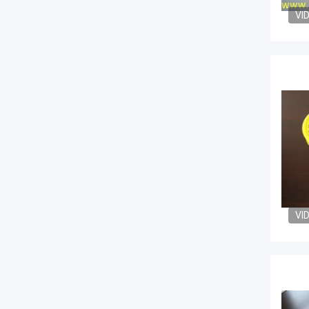
VI
VI