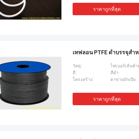
ราคาถูกที่สุด
เทฟลอน PTFE ดำบรรจุสำหรับ
วัสดุ:
ไฟเบอร์เส้นด้
สี:
สีดำ
โครงสร้าง:
ตาข่ายถักเปีย
ราคาถูกที่สุด