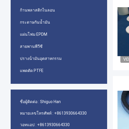
ก้านพลาสติกไนลอน
กระดาษกันน้ำมัน
แผ่นโฟม EPDM
สายพานพีวีซี
ปรางน้ํามันอุตสาหกรรม
VI
แพดตัด PTFE
ชื่อผู้ติดต่อ :
Shiguo Han
หมายเลขโทรศัพท์ :
+8613930664330
วอทแอป :
+8613930664330