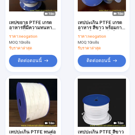
ทัวร์โรงงาน
การควบคุมคุณภาพ
เทปขยาย PTFE เกรด
เทปปะเก็น PTFE เกรด
อาหารที่มีความทนทาน
อาหาร สีขาว พร้อมกาว
ติดต่อเรา
ต่อการกัดกร่อนและ
ด้านเดียว สำหรับซีล
ราคา:
neogation
ราคา:
neogation
ความทนทานต่ออุณหภู
อุตสาหกรรม
MOQ:
10rolls
MOQ:
10rolls
มิสูงสําหรับการปิด
ข่าว
อุตสาหกรรม
รับราคาล่าสุด
รับราคาล่าสุด
กรณี
ติดต่อตอนนี้
ติดต่อตอนนี้
ขอคําอ้างอิง
แผ่นยางอุตสาหกรรม
แผ่นยางซิลิโคน
แผ่นยางทนความร้อนสูง
เทปปะเก็น PTFE ทนต่อ
เทปปะเก็น PTFE สีขาว