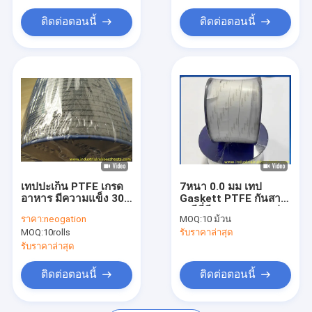
ก้านพลาสติกไนลอน
Sealing ผิวที่เรียบเรียบ
สําหรับการปิด
ติดต่อตอนนี้
ติดต่อตอนนี้
กระดาษกันน้ำมัน
แผ่นโฟม EPDM
สายพานพีวีซี
ปรางน้ํามันอุตสาหกรรม
แพดตัด PTFE
เทปปะเก็น PTFE เกรด
7หนา 0.0 มม เทป
อาหาร มีความแข็ง 30-
Gaskett PTFE กันสาร
70 Shore A และความ
เคมีที่มีความทนทานต่อ
ราคา:
neogation
MOQ:
10 ม้วน
ทนแรงดึง 8Mpa สำหรับ
การกัดกร่อนที่ดีเยี่ยม
MOQ:
10rolls
รับราคาล่าสุด
การซีลในอุตสาหกรรม
สําหรับสภาพแวดล้อม
การปิดที่รุนแรง
รับราคาล่าสุด
ติดต่อตอนนี้
ติดต่อตอนนี้