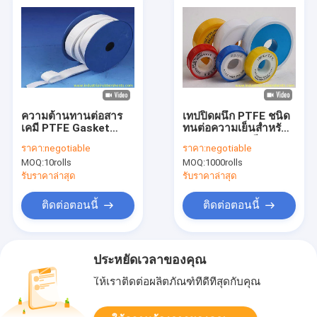
ความต้านทานต่อสาร
เทปปิดผนึก PTFE ชนิด
เคมี PTFE Gasket
ทนต่อความเย็นสำหรับ
Tape 3mm x 0.5m /
อุตสาหกรรมเคมี, เทปเท
ราคา:
negotiable
ราคา:
negotiable
PTFE Joint sealant,
ฟล่อนสีเหลือง
MOQ:
10rolls
MOQ:
1000rolls
White Color
รับราคาล่าสุด
รับราคาล่าสุด
ติดต่อตอนนี้
ติดต่อตอนนี้
ประหยัดเวลาของคุณ
ให้เราติดต่อผลิตภัณฑ์ที่ดีที่สุดกับคุณ