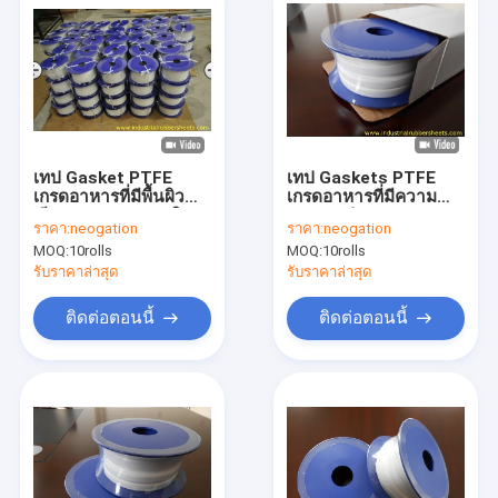
เทป Gasket PTFE
เทป Gaskets PTFE
เกรดอาหารที่มีพื้นผิว
เกรดอาหารที่มีความ
เรียบและทนอุณหภูมิสูง
ทนทานต่อการเกรดและ
ราคา:
neogation
ราคา:
neogation
สําหรับการปิด
ความทนทานต่ออุณหภู
MOQ:
10rolls
MOQ:
10rolls
อุตสาหกรรม
มิสูงสําหรับการปิด
อุตสาหกรรม
รับราคาล่าสุด
รับราคาล่าสุด
ติดต่อตอนนี้
ติดต่อตอนนี้
บ้าน
สินค้า
เกี่ยวกับเรา