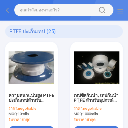
PTFE ปะเก็นเทป
(25)
ความหนาแน่นสูง PTFE
เทปซีลกันน้ำ, เทปกันน้ำ
ปะเก็นเทปสำหรับ
PTFE สำหรับอุปกรณ์
Eramic Liner, ประปา
แก๊ส
ราคา:
negotiable
ราคา:
negotiable
ท่อซีลเทป
MOQ:
10rolls
MOQ:
1000rolls
รับราคาล่าสุด
รับราคาล่าสุด