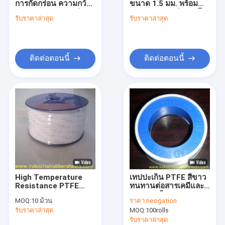
การกัดกร่อน ความกว้าง
ขนาด 1.5 มม. พร้อม
การอัดขึ้นรูปซิลิโคน
2 มม. และทนทานต่อ
ความทนทานต่อแรงดึง
รับราคาล่าสุด
รับราคาล่าสุด
สารเคมีได้ดีเยี่ยม
8Mpa และทนทานต่อ
เครื่องซักผ้ายางซิลิโคน
สำหรับงานซีล
สารเคมีได้ดีเยี่ยมสำหรับ
การใช้งานซีล
ข้อต่อยูรีเทน
ติดต่อตอนนี้
ติดต่อตอนนี้
PTFE Packing
PTFE ปะเก็นเทป
ผ้าไฟเบอร์กลาสเคลือบ PTFE
ตาข่าย PTFE
PTFE Tubing
High Temperature
เทปปะเก็น PTFE สีขาว
ยางกันกระแทก
Resistance PTFE
ทนทานต่อสารเคมีและ
Gasket Tape with
ทนความร้อน 250°C
MOQ:
10 ม้วน
ราคา:
neogation
Excellent Chemical
ความกว้าง 3-100 มม.
แผ่นพลาสติกสี
รับราคาล่าสุด
MOQ:
100rolls
Resistance and
สำหรับการซีล
Smooth Surface for
รับราคาล่าสุด