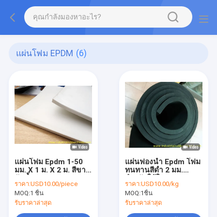
แผ่นโฟม EPDM
(6)
แผ่นโฟม Epdm 1-50
แผ่นฟองน้ำ Epdm โฟม
มม. X 1 ม. X 2 ม. สีขาว
ทนทานสีดำ 2 มม.
กันน้ำ
สำหรับใช้ใน
ราคา:
USD10.00/piece
ราคา:
USD10.00/kg
อุตสาหกรรม
MOQ:
1 ชิ้น
MOQ:
1ชิ้น
รับราคาล่าสุด
รับราคาล่าสุด