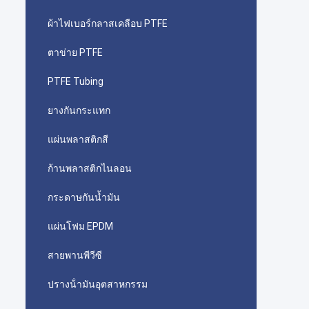
ผ้าไฟเบอร์กลาสเคลือบ PTFE
ตาข่าย PTFE
PTFE Tubing
ยางกันกระแทก
แผ่นพลาสติกสี
ก้านพลาสติกไนลอน
กระดาษกันน้ำมัน
แผ่นโฟม EPDM
สายพานพีวีซี
ปรางน้ํามันอุตสาหกรรม