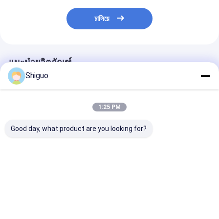
চালিয়ে
แนะนำผลิตภัณฑ์
Shiguo
1:25 PM
Good day, what product are you looking for?
TC SC ประเภท FKM
ลูกบอลซิลิโคนสีที่
เครื่องล้างยางซิ
NBR เครื่องล้างยางซิลิ
กำหนดเองและลูกบอล
ทนอุณหภูมิสูง แ
โคนประทับน้ํามันที่มี
ยางที่มีความแข็ง 40-80
แหวน PU O สําห
อุณหภูมิสูงและทนน้ํา
Shore A และทนต่อ
ปาน้ํามันอุตสาหก
มัน
อุณหภูมิสูง
มีความทนทานต่
ราคาดีที่สุด
ราคาดีที่สุด
ราคาดีที่ส
กัดสั่นและความ
ในการยืดสูง