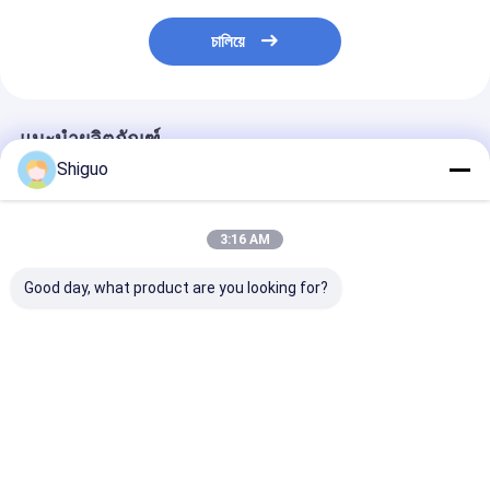
চালিয়ে
แนะนำผลิตภัณฑ์
Shiguo
3:16 AM
Good day, what product are you looking for?
เทปปะเก็น PTFE เกรด
การปิดเทป PTFE สีขาว
ความทนทานต่อ
FDA ทนทานต่อการ
มีความแข็งแรงในการ
กัดกร่อนที่ดี PT
กัดกร่อนและทนความ
ดึง 8Mpa เหมาะสําหรับ
ขยายการปิดสีขา
ร้อนสูงสำหรับการเชื่อม
การใช้งานปิดเครื่องกล
มาะสําหรับสภา
ต่อท่อ
แวดล้อมที่รุนแ
ราคาดีที่สุด
ราคาดีที่สุด
ราคาดีที่ส
การเผชิญกับสาร
อุตสาหกรรม