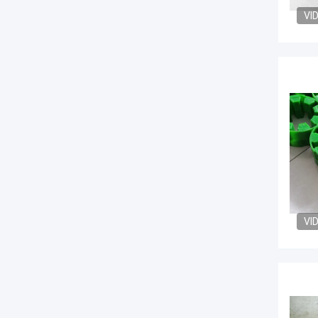
VI
VI