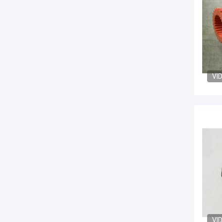
VI
VI