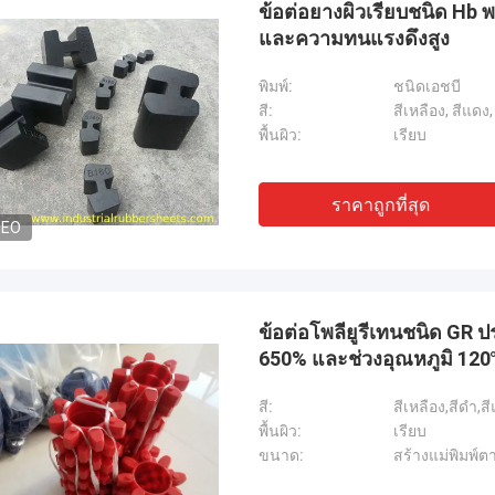
ข้อต่อยางผิวเรียบชนิด Hb
และความทนแรงดึงสูง
พิมพ์:
ชนิดเอชบี
สี:
สีเหลือง, สีแดง,
พื้นผิว:
เรียบ
ราคาถูกที่สุด
DEO
ข้อต่อโพลียูรีเทนชนิด GR ป
650% และช่วงอุณหภูมิ 12
สี:
สีเหลือง,สีดำ,ส
พื้นผิว:
เรียบ
ขนาด:
สร้างแม่พิมพ์ต