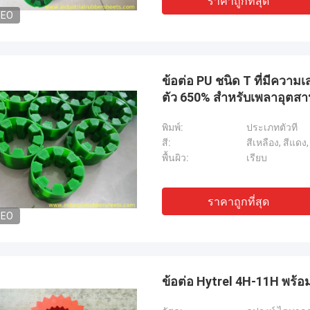
ราคาถูกที่สุด
DEO
ข้อต่อ PU ชนิด T ที่มีควา
ตัว 650% สำหรับเพลาอุตส
พิมพ์:
ประเภทตัวที
สี:
สีเหลือง, สีแดง,
พื้นผิว:
เรียบ
ราคาถูกที่สุด
DEO
ข้อต่อ Hytrel 4H-11H พร้