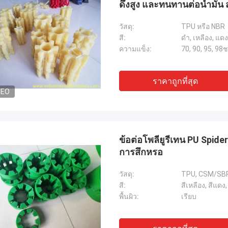
ดึงสูง และทนทานต่อน้ำมัน
วัสดุ:
TPU หรือ NBR
สี:
ดำ, เหลือง, แดง
ความแข็ง:
70, 90, 95, 98ช
ราคาถูกที่สุด
DEO
ข้อต่อโพลียูรีเทน PU Spid
การสึกหรอ
วัสดุ:
TPU, CSM/SBR,
สี:
สีเหลือง, สีแดง,
พื้นผิว:
เรียบ