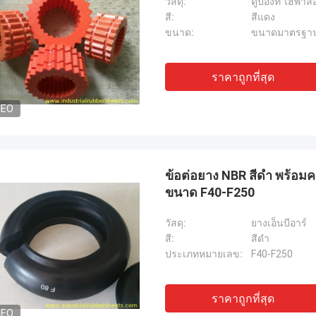
วัสดุ:
ดูปองท์ ไฮพาล
สี:
สีแดง
ขนาด:
ขนาดมาตรฐา
ราคาถูกที่สุด
DEO
ข้อต่อยาง NBR สีดำ พร้อ
ขนาด F40-F250
วัสดุ:
ยางเอ็นบีอาร์
สี:
สีดำ
ประเภทหมายเลข:
F40-F250
ราคาถูกที่สุด
DEO