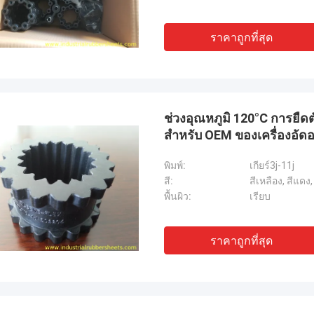
ราคาถูกที่สุด
ช่วงอุณหภูมิ 120°C การยืดต
สำหรับ OEM ของเครื่องอัด
พิมพ์:
เกียร์3j-11j
สี:
สีเหลือง, สีแดง,
พื้นผิว:
เรียบ
ราคาถูกที่สุด