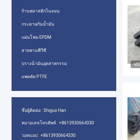
ก้านพลาสติกไนลอน
กระดาษกันน้ำมัน
แผ่นโฟม EPDM
สายพานพีวีซี
ปรางน้ํามันอุตสาหกรรม
VI
แพดตัด PTFE
ชื่อผู้ติดต่อ :
Shiguo Han
หมายเลขโทรศัพท์ :
+8613930664330
วอทแอป :
+8613930664330