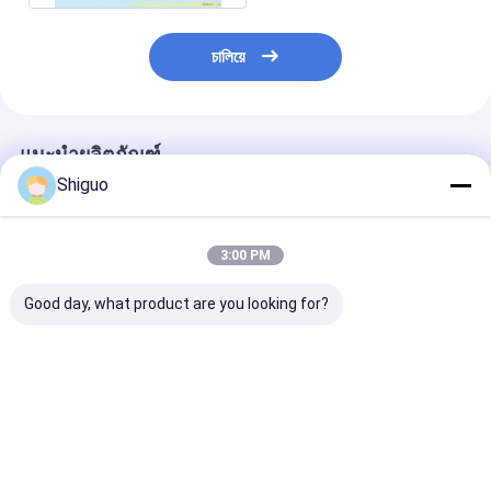
চালিয়ে
แนะนำผลิตภัณฑ์
Shiguo
3:00 PM
Good day, what product are you looking for?
การบรรจุ PTFE ที่มี
ซีลน้ำมัน PTFE SS
เทป PTFE เกรด 
ความทนทานต่อสาร
และ PTFE Packing
มีความแข็งแรงต
เคมีและการหดต่ํา สําห
พร้อมสแตนเลสสตีล
ดึงสูงและทนต่อ
รับความต้องการของ
304 + PTFE Carbon
สําหรับการปิด
ลูกค้า
สำหรับแรงเสียดทานต่ำ
อุตสาหกรรม
ราคาดีที่สุด
ราคาดีที่สุด
ราคาดีที่ส
และทนต่ออุณหภูมิสูงใน
เครื่องอัดอากาศ