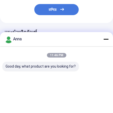
চালিয়ে
แนะนำผลิตภัณฑ์
Anna
11:46 PM
Good day, what product are you looking for?
แท่ง HDPE และบาร์ PE
ความแข็งแรงสูง ไนลอน
กระดานฟีโนลิก
ที่มีความเหนียวที่
พลาสติก สตาร์ด PU ส
ดันสูง 10kv ควา
อุณหภูมิต่ำ พร้อมวัสดุ
ตาร์ด 300-500mm
แรงในการบด 1
HDPE บริสุทธิ์ 100%
ความยาวกับมาตรฐาน
และพื้นผิวเรียบส
และความทนแรงดึงสูง
ROHS
การแยกไฟฟ้า
ราคาดีที่สุด
ราคาดีที่สุด
ราคาดีที่ส